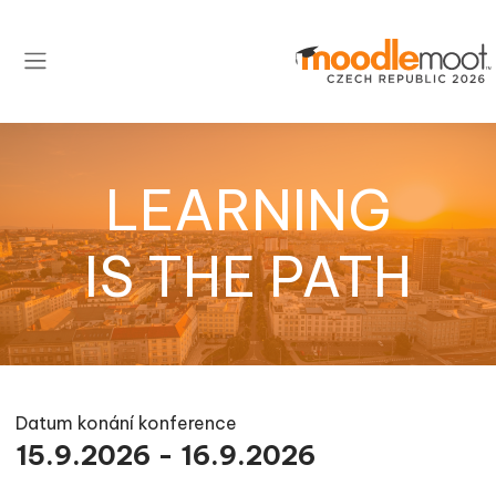
Přejít k hlavnímu obsahu
Boční panel
LEARNING
IS THE PATH
Datum konání konference
15.9.2026 - 16.9.2026